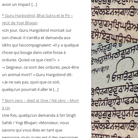
avoir un impact […]
* Guru Hargodind, Bhai Sutra et le Pir –
récit de Yogi Bhajan
«Un jour, Guru Hargobind montait sur
son cheval. Il s’arrêta et demanda aux
sikhs qui l’accompagnaient: «Il y a quelque
chose qui bouge dans cette fosse à
ordures. Qu’est-ce que c’est?« »
-« Seigneur, ce sont des ordures, peut-être
un animal mort? » Guru Hargobind dit:
« Je ne sais pas, quoi que ce soit,
quelqu’un pourrait-il aller le […]
* Born zero – died at One / Né zéro – Mort
à Un
Une fois, quelqu’un demanda à Siri Singh
Sahib / Yogi Bhajan: «Monsieur, nous
savons qui vous êtes en tant que
personne, mais qu’en est-il des personnes