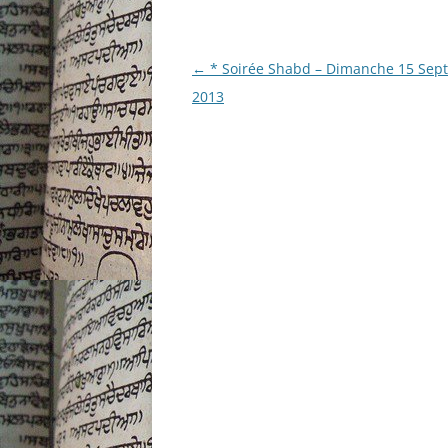
Navigation
←
* Soirée Shabd – Dimanche 15 Sep
des
2013
articles