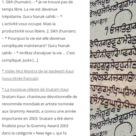
1. Sikh (humain): – * Je ne trouve pas de
temps libre. La vie est devenue
trépidante. Guru Nanak sahib: – *
L’activité vous occupe. Mais la
productivité vous libère. 2. Sikh (humain):
– * Pourquoi la vie est-elle devenue
compliquée maintenant? Guru Nanak
sahib: – * Arrêtez d’analyser la vie … C’est
compliqué. Juste […]
* Vidéo Mul Mantra de Jai Jagdeesh Kaur
(sous-titrée français)
* La musique céleste de Snatam Kaur
Snatam Kaur, chanteuse dévotionnelle de
renommée mondiale et artiste nominée
aux Grammy Awards, a connu une année
importante en 2003. Snatam a été demi-
finaliste pour le Grammy Award 2003
dans la catégorie « New Age », qui l’a