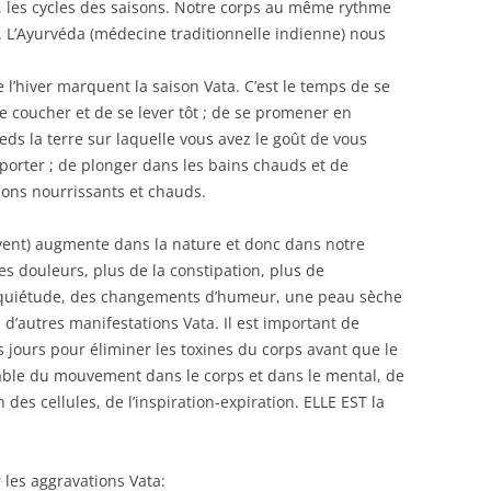
t, les cycles des saisons. Notre corps au même rythme
. L’Ayurvéda (médecine traditionnelle indienne) nous
de l’hiver marquent la saison Vata. C’est le temps de se
e coucher et de se lever tôt ; de se promener en
ds la terre sur laquelle vous avez le goût de vous
pporter ; de plonger dans les bains chauds et de
sons nourrissants et chauds.
e vent) augmente dans la nature et donc dans notre
des douleurs, plus de la constipation, plus de
inquiétude, des changements d’humeur, une peau sèche
n d’autres manifestations Vata. Il est important de
 jours pour éliminer les toxines du corps avant que le
ble du mouvement dans le corps et dans le mental, de
 des cellules, de l’inspiration-expiration. ELLE EST la
 les aggravations Vata: