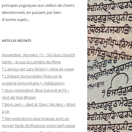
principes yoguiques aux vidéos de chants
dévotionnels, en passant par bien
d'autres sujets...
ARTICLES RÉCENTS
Novembre : Numéro 11 – Siri Guru Granth
Sahib – Je suis la Lumière de l’Âme
* L’amour est sans limite (+ série de yoga)
* L’impact du kundalini Yoga sur le
système immunitaire (+ méditation)
* Guru Hargodind, Bhai Sutra et le Pir –
récit de Yogi Bhajan
* Born zero – died at One / Né zéro – Mort
à Un
* Des expirations plus longues sont un
moyen facile d’influencer votre nerf vague