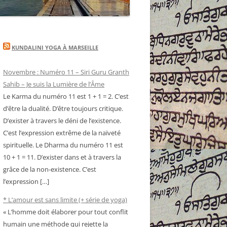
KUNDALINI YOGA À MARSEILLE
Novembre : Numéro 11 – Siri Guru Granth
Sahib – Je suis la Lumière de l’Âme
Le Karma du numéro 11 est 1 + 1 = 2. C’est
d’être la dualité. D’être toujours critique.
D’exister à travers le déni de l’existence.
C’est l’expression extrême de la naïveté
spirituelle. Le Dharma du numéro 11 est
10 + 1 = 11. D’exister dans et à travers la
grâce de la non-existence. C’est
l’expression […]
* L’amour est sans limite (+ série de yoga)
« L’homme doit élaborer pour tout conflit
humain une méthode qui rejette la