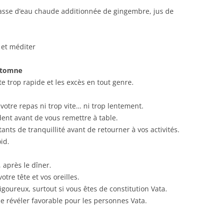
asse d’eau chaude additionnée de gingembre, jus de
 et méditer
automne
ite trop rapide et les excès en tout genre.
votre repas ni trop vite… ni trop lentement.
édent avant de vous remettre à table.
ants de tranquillité avant de retourner à vos activités.
oid.
 après le dîner.
otre tête et vos oreilles.
igoureux, surtout si vous êtes de constitution Vata.
se révéler favorable pour les personnes Vata.