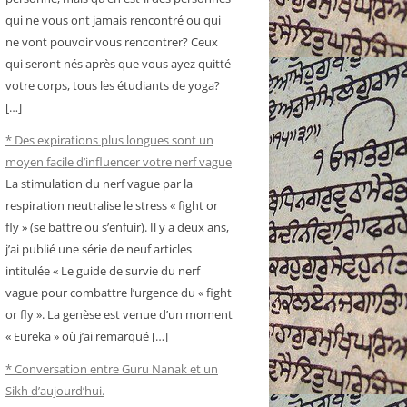
qui ne vous ont jamais rencontré ou qui
ne vont pouvoir vous rencontrer? Ceux
qui seront nés après que vous ayez quitté
votre corps, tous les étudiants de yoga?
[…]
* Des expirations plus longues sont un
moyen facile d’influencer votre nerf vague
La stimulation du nerf vague par la
respiration neutralise le stress « fight or
fly » (se battre ou s’enfuir). Il y a deux ans,
j’ai publié une série de neuf articles
intitulée « Le guide de survie du nerf
vague pour combattre l’urgence du « fight
or fly ». La genèse est venue d’un moment
« Eureka » où j’ai remarqué […]
* Conversation entre Guru Nanak et un
Sikh d’aujourd’hui.