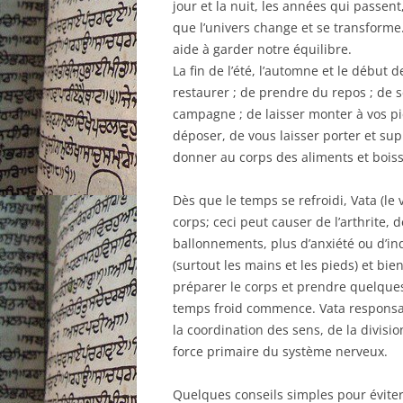
jour et la nuit, les années qui passen
que l’univers change et se transforme
aide à garder notre équilibre.
La fin de l’été, l’automne et le début 
restaurer ; de prendre du repos ; de s
campagne ; de laisser monter à vos pie
déposer, de vous laisser porter et su
donner au corps des aliments et bois
Dès que le temps se refroidi, Vata (l
corps; ceci peut causer de l’arthrite, 
ballonnements, plus d’anxiété ou d’
(surtout les mains et les pieds) et bie
préparer le corps et prendre quelques
temps froid commence. Vata responsa
la coordination des sens, de la division
force primaire du système nerveux.
Quelques conseils simples pour éviter