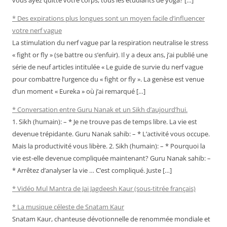
* Des expirations plus longues sont un moyen facile d’influencer
votre nerf vague
La stimulation du nerf vague par la respiration neutralise le stress
« fight or fly » (se battre ou s’enfuir). Il y a deux ans, j’ai publié une
série de neuf articles intitulée « Le guide de survie du nerf vague
pour combattre l’urgence du « fight or fly ». La genèse est venue
d’un moment « Eureka » où j’ai remarqué […]
* Conversation entre Guru Nanak et un Sikh d’aujourd’hui.
1. Sikh (humain): – * Je ne trouve pas de temps libre. La vie est
devenue trépidante. Guru Nanak sahib: – * L’activité vous occupe.
Mais la productivité vous libère. 2. Sikh (humain): – * Pourquoi la
vie est-elle devenue compliquée maintenant? Guru Nanak sahib: –
* Arrêtez d’analyser la vie … C’est compliqué. Juste […]
* Vidéo Mul Mantra de Jai Jagdeesh Kaur (sous-titrée français)
* La musique céleste de Snatam Kaur
Snatam Kaur, chanteuse dévotionnelle de renommée mondiale et