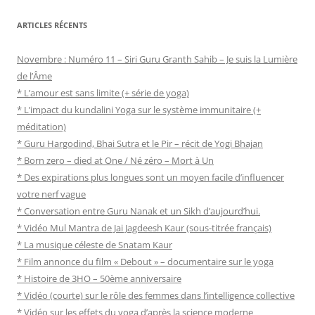
ARTICLES RÉCENTS
Novembre : Numéro 11 – Siri Guru Granth Sahib – Je suis la Lumière
de l’Âme
* L’amour est sans limite (+ série de yoga)
* L’impact du kundalini Yoga sur le système immunitaire (+
méditation)
* Guru Hargodind, Bhai Sutra et le Pir – récit de Yogi Bhajan
* Born zero – died at One / Né zéro – Mort à Un
* Des expirations plus longues sont un moyen facile d’influencer
votre nerf vague
* Conversation entre Guru Nanak et un Sikh d’aujourd’hui.
* Vidéo Mul Mantra de Jai Jagdeesh Kaur (sous-titrée français)
* La musique céleste de Snatam Kaur
* Film annonce du film « Debout » – documentaire sur le yoga
* Histoire de 3HO – 50ème anniversaire
* Vidéo (courte) sur le rôle des femmes dans l’intelligence collective
* Vidéo sur les effets du yoga d’après la science moderne