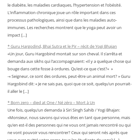
le diabète, les maladies cardiaques, l’hypertension et l’obésité.
L’inflammation chronique joue un rôle important dans ces
processus pathologiques, ainsi que dans les maladies auto-
immunes. Les recherches montrent que le yoga peut avoir un
impact […]
* Guru Hargodind, Bhai Sutra et le Pir – récit de Yogi Bhajan
«Un jour, Guru Hargobind montait sur son cheval. Il s’arrêta et
demanda aux sikhs qui l’accompagnaient: «Il y a quelque chose qui
bouge dans cette fosse à ordures. Qu’est-ce que c’est?« »
-« Seigneur, ce sont des ordures, peut-être un animal mort? » Guru
Hargobind dit: « Je ne sais pas, quoi que ce soit, quelqu’un pourrait-
il aller le […]
* Born zero – died at One / Né zéro – Mort à Un
Une fois, quelqu’un demanda à Siri Singh Sahib / Yogi Bhajan:
«Monsieur, nous savons qui vous êtes en tant que personne, mais
qu’en est-il des personnes qui ne vous ont jamais rencontré ou qui
ne vont pouvoir vous rencontrer? Ceux qui seront nés après que
vous ayez quitté votre corps, tous les étudiants de yoga? […]