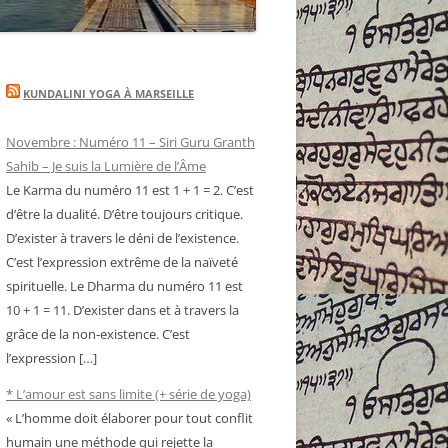
KUNDALINI YOGA À MARSEILLE
Novembre : Numéro 11 – Siri Guru Granth
Sahib – Je suis la Lumière de l’Âme
Le Karma du numéro 11 est 1 + 1 = 2. C’est
d’être la dualité. D’être toujours critique.
D’exister à travers le déni de l’existence.
C’est l’expression extrême de la naïveté
spirituelle. Le Dharma du numéro 11 est
10 + 1 = 11. D’exister dans et à travers la
grâce de la non-existence. C’est
l’expression […]
* L’amour est sans limite (+ série de yoga)
« L’homme doit élaborer pour tout conflit
humain une méthode qui rejette la