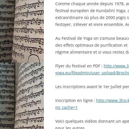
Comme chaque année depuis 1978, aura
festival européen de Kundalini Yoga
extraordinaire où plus de 2000 yogis 
festoyer, s’élever et vivre ensemble. 
Au Festival de Yoga on s’amuse beauco
des effets optimaux de purification et
régime alimentaire et si vous restez da
Flyer du festival en PDF :
http://www.3
yoga.eu/fileadmin/user_upload/Brochu
Les inscriptions avant le 1er Juillet 
Inscription en ligne :
http://www.3ho-k
no_cache=1
Voici quelques vidéos donnant un ape
pour les autres…