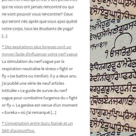
qui ne vous ont jamais rencontré ou qui
ne vont pouvoir vous rencontrer? Ceux
qui seront nés après que vous ayez quitté
votre corps, tous les étudiants de yoga?
[…]
* Des expirations plus longues sont un
moyen facile d’influencer votre nerf vague
La stimulation du nerf vague par la
respiration neutralise le stress « fight or
fly » (se battre ou s’enfuir). Il y a deux ans,
j’ai publié une série de neuf articles
intitulée « Le guide de survie du nerf
vague pour combattre l’urgence du « fight
or fly ». La genèse est venue d’un moment
« Eureka » où j’ai remarqué […]
* Conversation entre Guru Nanak et un
Sikh d’aujourd’hui.