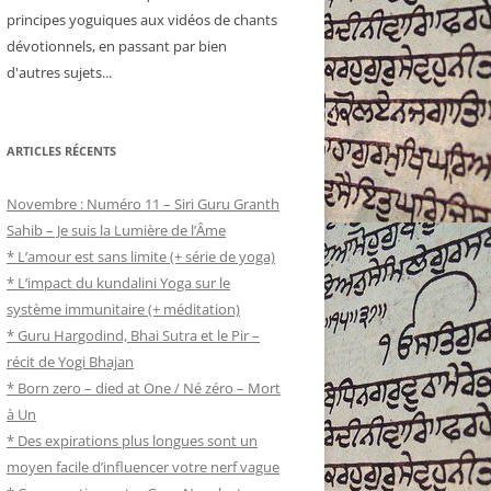
principes yoguiques aux vidéos de chants
dévotionnels, en passant par bien
d'autres sujets...
ARTICLES RÉCENTS
Novembre : Numéro 11 – Siri Guru Granth
Sahib – Je suis la Lumière de l’Âme
* L’amour est sans limite (+ série de yoga)
* L’impact du kundalini Yoga sur le
système immunitaire (+ méditation)
* Guru Hargodind, Bhai Sutra et le Pir –
récit de Yogi Bhajan
* Born zero – died at One / Né zéro – Mort
à Un
* Des expirations plus longues sont un
moyen facile d’influencer votre nerf vague