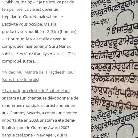
1. Sikh (humain): – * Je ne trouve pas de
temps libre. La vie est devenue
trépidante. Guru Nanak sahib: – *
L’activité vous occupe. Mais la
productivité vous libère. 2. Sikh (humain):
– * Pourquoi la vie est-elle devenue
compliquée maintenant? Guru Nanak
sahib: – * Arrêtez d’analyser la vie … C’est
compliqué. Juste […]
* Vidéo Mul Mantra de Jai Jagdeesh Kaur
(sous-titrée français)
* La musique céleste de Snatam Kaur
Snatam Kaur, chanteuse dévotionnelle de
renommée mondiale et artiste nominée
aux Grammy Awards, a connu une année
importante en 2003. Snatam a été demi-
finaliste pour le Grammy Award 2003
dans la catégorie « New Age », qui l’a