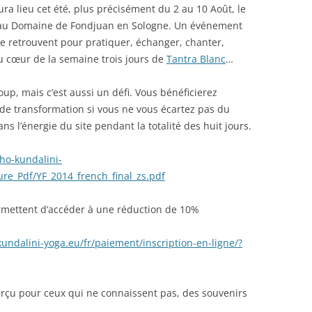
 lieu cet été, plus précisément du 2 au 10 Août, le
, au Domaine de Fondjuan en Sologne. Un événement
se retrouvent pour pratiquer, échanger, chanter,
Au cœur de la semaine trois jours de
Tantra Blanc
…
up, mais c’est aussi un défi. Vous bénéficierez
 de transformation si vous ne vous écartez pas du
ns l’énergie du site pendant la totalité des huit jours.
ho-kundalini-
re_Pdf/YF_2014_french_final_zs.pdf
permettent d’accéder à une réduction de 10%
undalini-yoga.eu/fr/paiement/inscription-en-ligne/?
rçu pour ceux qui ne connaissent pas, des souvenirs