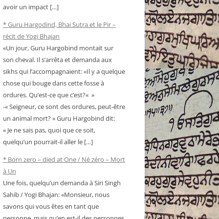
avoir un impact […]
* Guru Hargodind, Bhai Sutra et le Pir –
récit de Yogi Bhajan
«Un jour, Guru Hargobind montait sur
son cheval. Il s’arrêta et demanda aux
sikhs qui l’accompagnaient: «Il y a quelque
chose qui bouge dans cette fosse à
ordures. Qu’est-ce que c’est?« »
-« Seigneur, ce sont des ordures, peut-être
un animal mort? » Guru Hargobind dit:
« Je ne sais pas, quoi que ce soit,
quelqu’un pourrait-il aller le […]
* Born zero – died at One / Né zéro – Mort
à Un
Une fois, quelqu’un demanda à Siri Singh
Sahib / Yogi Bhajan: «Monsieur, nous
savons qui vous êtes en tant que
personne, mais qu’en est-il des personnes