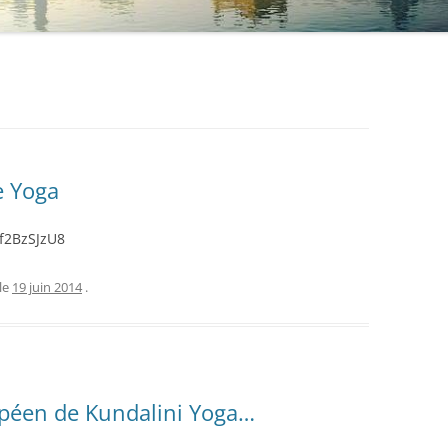
e Yoga
f2BzSJzU8
le
19 juin 2014
.
ropéen de Kundalini Yoga…