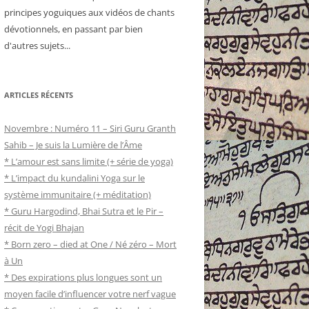
principes yoguiques aux vidéos de chants
dévotionnels, en passant par bien
d'autres sujets...
ARTICLES RÉCENTS
Novembre : Numéro 11 – Siri Guru Granth
Sahib – Je suis la Lumière de l’Âme
* L’amour est sans limite (+ série de yoga)
* L’impact du kundalini Yoga sur le
système immunitaire (+ méditation)
* Guru Hargodind, Bhai Sutra et le Pir –
récit de Yogi Bhajan
* Born zero – died at One / Né zéro – Mort
à Un
* Des expirations plus longues sont un
moyen facile d’influencer votre nerf vague