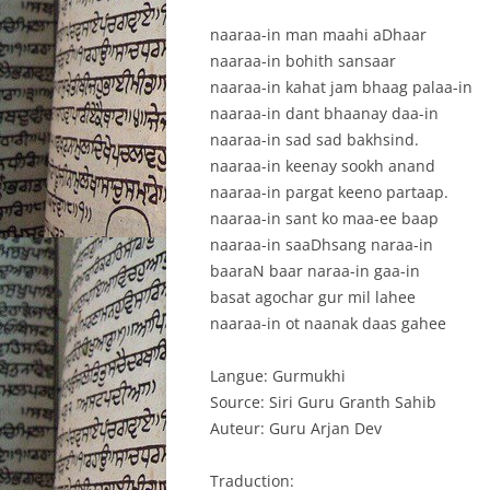
naaraa-in man maahi aDhaar
naaraa-in bohith sansaar
naaraa-in kahat jam bhaag palaa-in
naaraa-in dant bhaanay daa-in
naaraa-in sad sad bakhsind.
naaraa-in keenay sookh anand
naaraa-in pargat keeno partaap.
naaraa-in sant ko maa-ee baap
naaraa-in saaDhsang naraa-in
baaraN baar naraa-in gaa-in
basat agochar gur mil lahee
naaraa-in ot naanak daas gahee
Langue: Gurmukhi
Source: Siri Guru Granth Sahib
Auteur: Guru Arjan Dev
Traduction: