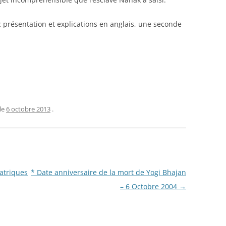
 présentation et explications en anglais, une seconde
le
6 octobre 2013
.
atriques
* Date anniversaire de la mort de Yogi Bhajan
– 6 Octobre 2004
→