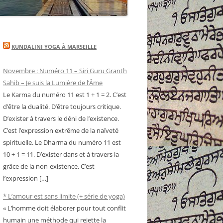
KUNDALINI YOGA À MARSEILLE
Novembre : Numéro 11 – Siri Guru Granth
Sahib – Je suis la Lumière de l’Âme
Le Karma du numéro 11 est 1 + 1 = 2. C’est
d’être la dualité. D’être toujours critique.
D’exister à travers le déni de l’existence.
C’est l’expression extrême de la naïveté
spirituelle. Le Dharma du numéro 11 est
10 + 1 = 11. D’exister dans et à travers la
grâce de la non-existence. C’est
l’expression […]
* L’amour est sans limite (+ série de yoga)
« L’homme doit élaborer pour tout conflit
humain une méthode qui rejette la