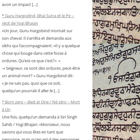
avoir un impact […]
* Guru Hargodind, Bhai Sutra et le Pir –
récit de Yogi Bhajan
«Un jour, Guru Hargobind montait sur
son cheval. Il s’arrêta et demanda aux
sikhs qui l’accompagnaient: «Il y a quelque
chose qui bouge dans cette fosse à
ordures. Qu’est-ce que c’est?« »
-« Seigneur, ce sont des ordures, peut-être
un animal mort? » Guru Hargobind dit:
« Je ne sais pas, quoi que ce soit,
quelqu’un pourrait-il aller le […]
* Born zero – died at One / Né zéro – Mort
à Un
Une fois, quelqu’un demanda à Siri Singh
Sahib / Yogi Bhajan: «Monsieur, nous
savons qui vous êtes en tant que
personne, mais qu’en est-il des personnes