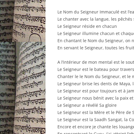
Le Nom du Seigneur Immaculé est l’e
Le chanter avec la langue, les pêchés 
Le Seigneur réside en chacun
Le Seigneur illumine chacun et chaqu
En chantant le Nom du Seigneur, on 
En servant le Seigneur, toutes les fr
A l’intérieur de mon mental est le so
Le Seigneur est le bateau pour traver
Chanter le le Nom du Seigneur, et le m
Le Seigneur brise les dents de Maya, l
Le Seigneur est pour toujours et à ja
Le Seigneur nous bénit avec la paix et l
Le Seigneur a révélé Sa gloire
Le Seigneur est la Mère et le Père de 
Le Seigneur est la Saadh Sangat, la 
Encore et encore je chante les louan
En rencontrant le Guru, j’ai atteint l’