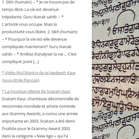
1. Sikh (humain): – * Je ne trouve pas de
temps libre. La vie est devenue
trépidante. Guru Nanak sahib: – *
L’activité vous occupe. Mais la
productivité vous libère. 2. Sikh (humain):
– * Pourquoi la vie est-elle devenue
compliquée maintenant? Guru Nanak
sahib: – * Arrêtez d’analyser la vie … C’est
compliqué. Juste […]
* Vidéo Mul Mantra de Jai Jagdeesh Kaur
(sous-titrée français)
* La musique céleste de Snatam Kaur
Snatam Kaur, chanteuse dévotionnelle de
renommée mondiale et artiste nominée
aux Grammy Awards, a connu une année
importante en 2003. Snatam a été demi-
finaliste pour le Grammy Award 2003
dans la catégorie « New Age », qui l’a