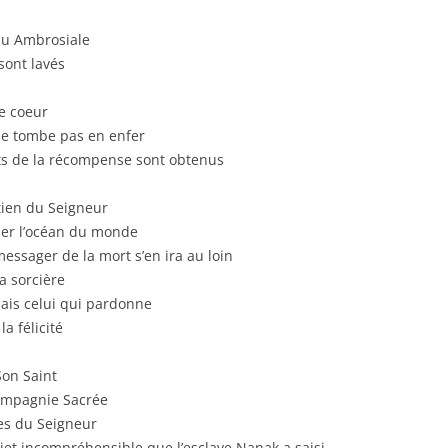
au Ambrosiale
sont lavés
e coeur
ne tombe pas en enfer
uits de la récompense sont obtenus
utien du Seigneur
ser l’océan du monde
essager de la mort s’en ira au loin
a sorcière
mais celui qui pardonne
a félicité
Son Saint
Compagnie Sacrée
ges du Seigneur
objet incompréhensible que l’esclave Nanak a saisi.