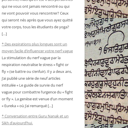
qui ne vous ont jamais rencontré ou qui
ne vont pouvoir vous rencontrer? Ceux
qui seront nés après que vous ayez quitté
votre corps, tous les étudiants de yoga?
[…]
* Des expirations plus longues sont un
moyen facile d’influencer votre nerf vague
La stimulation du nerf vague par la
respiration neutralise le stress « fight or
fly » (se battre ou s’enfuir). Il y a deux ans,
j’ai publié une série de neuf articles
intitulée « Le guide de survie du nerf
vague pour combattre l’urgence du « fight
or fly ». La genèse est venue d’un moment
« Eureka » où j’ai remarqué […]
* Conversation entre Guru Nanak et un
Sikh d’aujourd’hui.