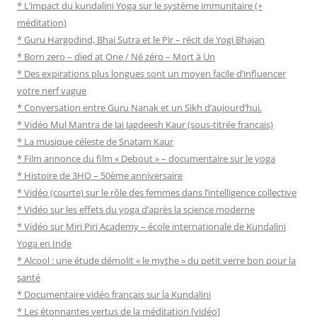
* L’impact du kundalini Yoga sur le système immunitaire (+
méditation)
* Guru Hargodind, Bhai Sutra et le Pir – récit de Yogi Bhajan
* Born zero – died at One / Né zéro – Mort à Un
* Des expirations plus longues sont un moyen facile d’influencer
votre nerf vague
* Conversation entre Guru Nanak et un Sikh d’aujourd’hui.
* Vidéo Mul Mantra de Jai Jagdeesh Kaur (sous-titrée français)
* La musique céleste de Snatam Kaur
* Film annonce du film « Debout » – documentaire sur le yoga
* Histoire de 3HO – 50ème anniversaire
* Vidéo (courte) sur le rôle des femmes dans l’intelligence collective
* Vidéo sur les effets du yoga d’après la science moderne
* Vidéo sur Miri Piri Academy – école internationale de Kundalini
Yoga en Inde
* Alcool : une étude démolit « le mythe » du petit verre bon pour la
santé
* Documentaire vidéo français sur la Kundalini
* Les étonnantes vertus de la méditation [vidéo]