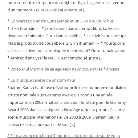
pour combattre l’urgence du « fight or fly ». La genèse est venue
d’un moment « Eureka » où j’ai remarqué […]
* Conversation entre Guru Nanak et un Sikh d’aujourd’hui.
1. Sikh (humain): – * Je ne trouve pas de temps libre. La vie est
devenue trépidante. Guru Nanak sahib: – * L’activité vous occupe.
Mais la productivité vous libère. 2. Sikh (humain): – * Pourquoi la
vie est-elle devenue compliquée maintenant? Guru Nanak sahib: –
* Arrêtez d’analyser la vie … C’est compliqué. Juste […]
* Vidéo Mul Mantra de Jai Jagdeesh Kaur (sous-titrée français)
* La musique céleste de Snatam Kaur
Snatam Kaur, chanteuse dévotionnelle de renommée mondiale et
artiste nominée aux Grammy Awards, a connu une année
importante en 2003. Snatam a été demi-finaliste pour le Grammy
Award 2003 dans la catégorie « New Age », qui l’a propulsée sur la
scène musicale internationale. De 2003 à 2009, Snatam Kaur a
consacré la majeure partie de son […]
* Film annonce du film « Debout » – documentaire sur le yoga