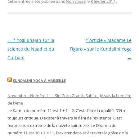
Cette entrée a été publiée dans
Non classé
le
8 février 2017
.
Navigation
←
* Yogi Bhajan sur la
* Article « Madame Le
des
science du Naad et du
Figaro » sur le Kundalini Yoga
articles
Gurbani
→
KUNDALINI YOGA À MARSEILLE
Novembre : Numéro 11 – Siri Guru Granth Sahib – Je suis la Lumière
de l’Âme
Le Karma du numéro 11 est 1 + 1 = 2. C’est d’être la dualité. D’être
toujours critique. D’exister à travers le déni de l’existence. C’est
l’expression extrême de la naïveté spirituelle. Le Dharma du
numéro 11 est 10 + 1 = 11. D’exister dans et à travers la grâce de la