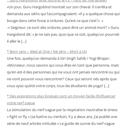
«Un jour, Guru Hargobind montait sur son cheval. Il s’arrêta et
demanda aux sikhs qui l’accompagnaient: «Il y a quelque chose qui
bouge dans cette fosse à ordures. Qu’est-ce que c’est?« »
-« Seigneur, ce sont des ordures, peut-être un animal mort? » Guru
Hargobind dit: « Je ne sais pas, quoi que ce soit, quelqu’un pourrait-
il aller le […]
* Born zero – died at One / Né zéro – Mort à Un
Une fois, quelqu’un demanda à Siri Singh Sahib / Yogi Bhajan:
«Monsieur, nous savons qui vous êtes en tant que personne, mais
qu’en est-il des personnes qui ne vous ont jamais rencontré ou qui
ne vont pouvoir vous rencontrer? Ceux qui seront nés après que
vous ayez quitté votre corps, tous les étudiants de yoga? […]
* Des expirations plus longues sont un moyen facile d’influencer
votre nerf vague
La stimulation du nerf vague par la respiration neutralise le stress
« fight or fly » (se battre ou s’enfuir). Il y a deux ans, j’ai publié une
série de neuf articles intitulée « Le guide de survie du nerf vague