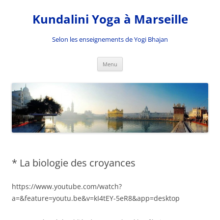
Kundalini Yoga à Marseille
Selon les enseignements de Yogi Bhajan
Aller
Menu
au
contenu
* La biologie des croyances
https://www.youtube.com/watch?
a=&feature=youtu.be&v=kI4tEY-5eR8&app=desktop