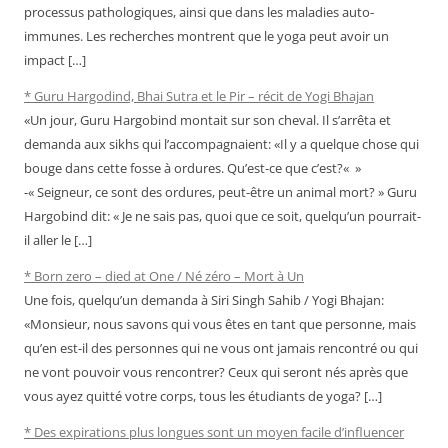
processus pathologiques, ainsi que dans les maladies auto-
immunes. Les recherches montrent que le yoga peut avoir un
impact […]
* Guru Hargodind, Bhai Sutra et le Pir – récit de Yogi Bhajan
«Un jour, Guru Hargobind montait sur son cheval. Il s’arrêta et
demanda aux sikhs qui l’accompagnaient: «Il y a quelque chose qui
bouge dans cette fosse à ordures. Qu’est-ce que c’est?« »
-« Seigneur, ce sont des ordures, peut-être un animal mort? » Guru
Hargobind dit: « Je ne sais pas, quoi que ce soit, quelqu’un pourrait-
il aller le […]
* Born zero – died at One / Né zéro – Mort à Un
Une fois, quelqu’un demanda à Siri Singh Sahib / Yogi Bhajan:
«Monsieur, nous savons qui vous êtes en tant que personne, mais
qu’en est-il des personnes qui ne vous ont jamais rencontré ou qui
ne vont pouvoir vous rencontrer? Ceux qui seront nés après que
vous ayez quitté votre corps, tous les étudiants de yoga? […]
* Des expirations plus longues sont un moyen facile d’influencer