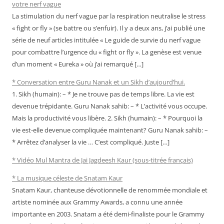
votre nerf vague
La stimulation du nerf vague par la respiration neutralise le stress
« fight or fly » (se battre ou s’enfuir). Il y a deux ans, j’ai publié une
série de neuf articles intitulée « Le guide de survie du nerf vague
pour combattre l’urgence du « fight or fly ». La genèse est venue
d’un moment « Eureka » où j’ai remarqué […]
* Conversation entre Guru Nanak et un Sikh d’aujourd’hui.
1. Sikh (humain): – * Je ne trouve pas de temps libre. La vie est
devenue trépidante. Guru Nanak sahib: – * L’activité vous occupe.
Mais la productivité vous libère. 2. Sikh (humain): – * Pourquoi la
vie est-elle devenue compliquée maintenant? Guru Nanak sahib: –
* Arrêtez d’analyser la vie … C’est compliqué. Juste […]
* Vidéo Mul Mantra de Jai Jagdeesh Kaur (sous-titrée français)
* La musique céleste de Snatam Kaur
Snatam Kaur, chanteuse dévotionnelle de renommée mondiale et
artiste nominée aux Grammy Awards, a connu une année
importante en 2003. Snatam a été demi-finaliste pour le Grammy