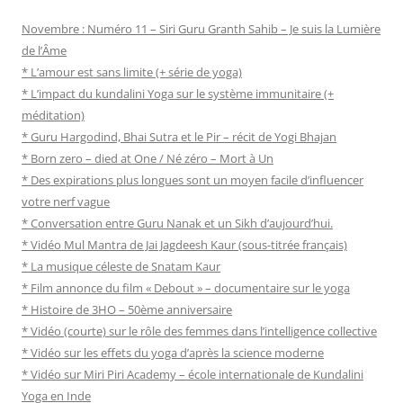
Novembre : Numéro 11 – Siri Guru Granth Sahib – Je suis la Lumière
de l’Âme
* L’amour est sans limite (+ série de yoga)
* L’impact du kundalini Yoga sur le système immunitaire (+
méditation)
* Guru Hargodind, Bhai Sutra et le Pir – récit de Yogi Bhajan
* Born zero – died at One / Né zéro – Mort à Un
* Des expirations plus longues sont un moyen facile d’influencer
votre nerf vague
* Conversation entre Guru Nanak et un Sikh d’aujourd’hui.
* Vidéo Mul Mantra de Jai Jagdeesh Kaur (sous-titrée français)
* La musique céleste de Snatam Kaur
* Film annonce du film « Debout » – documentaire sur le yoga
* Histoire de 3HO – 50ème anniversaire
* Vidéo (courte) sur le rôle des femmes dans l’intelligence collective
* Vidéo sur les effets du yoga d’après la science moderne
* Vidéo sur Miri Piri Academy – école internationale de Kundalini
Yoga en Inde