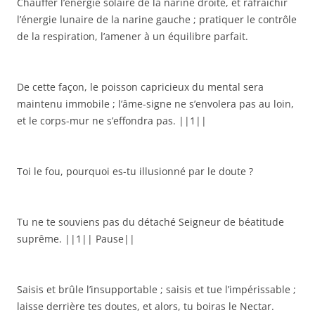
Chauffer l’énergie solaire de la narine droite, et rafraîchir
l’énergie lunaire de la narine gauche ; pratiquer le contrôle
de la respiration, l’amener à un équilibre parfait.
De cette façon, le poisson capricieux du mental sera
maintenu immobile ; l’âme-signe ne s’envolera pas au loin,
et le corps-mur ne s’effondra pas. ||1||
Toi le fou, pourquoi es-tu illusionné par le doute ?
Tu ne te souviens pas du détaché Seigneur de béatitude
suprême. ||1|| Pause||
Saisis et brûle l’insupportable ; saisis et tue l’impérissable ;
laisse derrière tes doutes, et alors, tu boiras le Nectar.