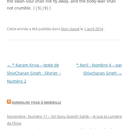
the swan-soul shall not fly away, and the body-wall shall
not crumble. ||3||9||
Cette entrée a été publiée dans
Non classé
le
1 avril 2014
.
Navigation
←
* Karam Kriya – texte de
* Avril : Nombre 4 – par
des
ShivCharan Singh : Février –
Shivcharan Singh
→
articles
Numéro 2
KUNDALINI YOGA À MARSEILLE
Novembre : Numéro 11 – Siri Guru Granth Sahib – Je suis la Lumière
de l’Âme