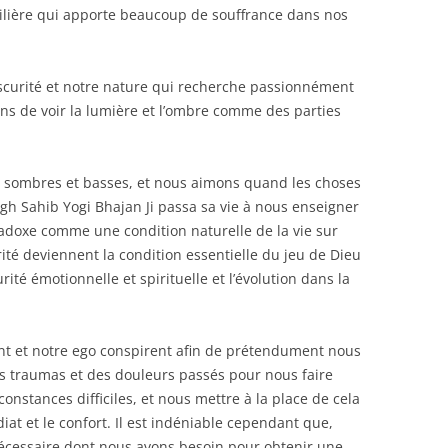
lière qui apporte beaucoup de souffrance dans nos
bscurité et notre nature qui recherche passionnément
ins de voir la lumière et l’ombre comme des parties
 sombres et basses, et nous aimons quand les choses
ngh Sahib Yogi Bhajan Ji passa sa vie à nous enseigner
radoxe comme une condition naturelle de la vie sur
rité deviennent la condition essentielle du jeu de Dieu
ité émotionnelle et spirituelle et l’évolution dans la
t et notre ego conspirent afin de prétendument nous
es traumas et des douleurs passés pour nous faire
rconstances difficiles, et nous mettre à la place de cela
at et le confort. Il est indéniable cependant que,
écessaire dont nous avons besoin pour obtenir une