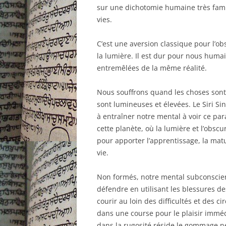
sur une dichotomie humaine très fami
vies.
C’est une aversion classique pour l’o
la lumière. Il est dur pour nous huma
entremêlées de la même réalité.
Nous souffrons quand les choses sont
sont lumineuses et élevées. Le Siri Si
à entraîner notre mental à voir ce pa
cette planète, où la lumière et l’obscu
pour apporter l’apprentissage, la matur
vie.
Non formés, notre mental subconscien
défendre en utilisant les blessures d
courir au loin des difficultés et des ci
dans une course pour le plaisir immédi
dans la rugosité réside le gommage n