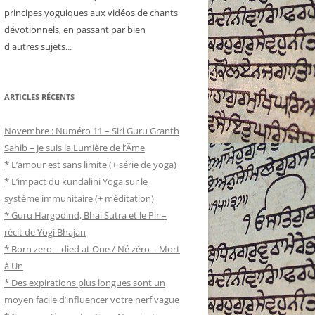
principes yoguiques aux vidéos de chants
dévotionnels, en passant par bien
d'autres sujets...
ARTICLES RÉCENTS
Novembre : Numéro 11 – Siri Guru Granth
Sahib – Je suis la Lumière de l’Âme
* L’amour est sans limite (+ série de yoga)
* L’impact du kundalini Yoga sur le
système immunitaire (+ méditation)
* Guru Hargodind, Bhai Sutra et le Pir –
récit de Yogi Bhajan
* Born zero – died at One / Né zéro – Mort
à Un
* Des expirations plus longues sont un
moyen facile d’influencer votre nerf vague