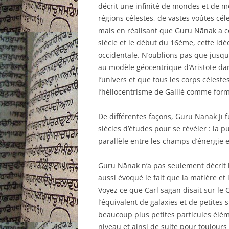
décrit une infinité de mondes et de 
régions célestes, de vastes voûtes cél
mais en réalisant que Guru Nānak a co
siècle et le début du 16ème, cette idé
occidentale. N’oublions pas que jusqu’
au modèle géocentrique d’Aristote dan
l’univers et que tous les corps céleste
l’héliocentrisme de Galilé comme for
De différentes façons, Guru Nānak Jī fu
siècles d’études pour se révéler : la p
parallèle entre les champs d’énergie e
Guru Nānak n’a pas seulement décrit l
aussi évoqué le fait que la matière et 
Voyez ce que Carl sagan disait sur le 
l’équivalent de galaxies et de petite
beaucoup plus petites particules élém
niveau et ainsi de suite pour toujours