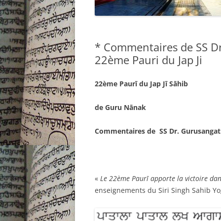
* Commentaires de SS Dr
22ème Pauri du Jap Ji
22ème Paurī du Jap Jī Sāhib
de Guru Nānak
Commentaires de SS Dr. Gurusangat
«
Le 22ème Paurī apporte la victoire dans 
enseignements du Siri Singh Sahib Yog