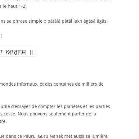
 le haut.” (2)
 phrase simple :: pātālā pātāl lakh āgāsā āgās!
!
mondes infernaux, et des centaines de milliers de
tile d’essayer de compter les planètes et les parties
ans cesse. Nous pouvons seulement parler de la
tre.
ique dans ce Paurī, Guru Nānak met aussi sa lumière