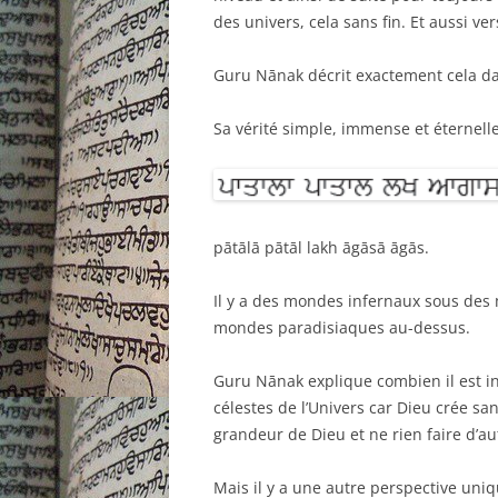
des univers, cela sans fin. Et aussi vers
Guru Nānak décrit exactement cela dans sa
Sa vérité simple, immense et éternelle
pātālā pātāl lakh āgāsā āgās.
Il y a des mondes infernaux sous des 
mondes paradisiaques au-dessus.
Guru Nānak explique combien il est inu
célestes de l’Univers car Dieu crée s
grandeur de Dieu et ne rien faire d’au
Mais il y a une autre perspective un