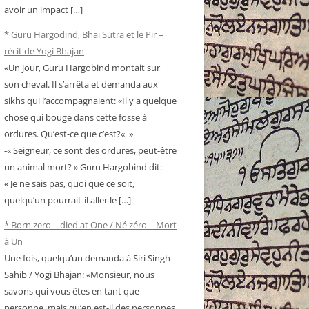
avoir un impact […]
* Guru Hargodind, Bhai Sutra et le Pir –
récit de Yogi Bhajan
«Un jour, Guru Hargobind montait sur
son cheval. Il s’arrêta et demanda aux
sikhs qui l’accompagnaient: «Il y a quelque
chose qui bouge dans cette fosse à
ordures. Qu’est-ce que c’est?« »
-« Seigneur, ce sont des ordures, peut-être
un animal mort? » Guru Hargobind dit:
« Je ne sais pas, quoi que ce soit,
quelqu’un pourrait-il aller le […]
* Born zero – died at One / Né zéro – Mort
à Un
Une fois, quelqu’un demanda à Siri Singh
Sahib / Yogi Bhajan: «Monsieur, nous
savons qui vous êtes en tant que
personne, mais qu’en est-il des personnes