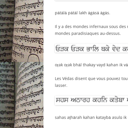
pātālā pātāl lakh āgāsā āgās.
Il y a des mondes infernaux sous des 
mondes paradisiaques au-dessus.
oṟak oṟak bhāl thakay vayd kahan ik vā
Les Védas disent que vous pouvez tous
lasser.
sahas aṯhārah kahan kataybā asulū ik 