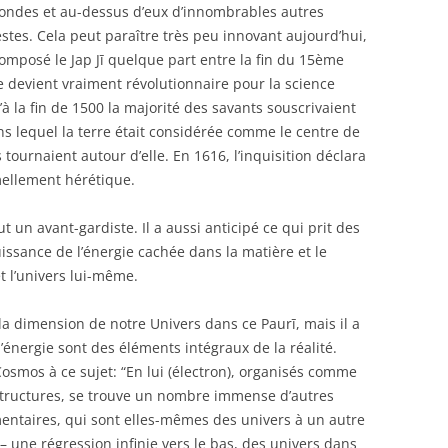
mondes et au-dessus d’eux d’innombrables autres
estes. Cela peut paraître très peu innovant aujourd’hui,
mposé le Jap Jī quelque part entre la fin du 15ème
e devient vraiment révolutionnaire pour la science
à la fin de 1500 la majorité des savants souscrivaient
s lequel la terre était considérée comme le centre de
s tournaient autour d’elle. En 1616, l’inquisition déclara
mellement hérétique.
t un avant-gardiste. Il a aussi anticipé ce qui prit des
uissance de l’énergie cachée dans la matière et le
t l’univers lui-même.
a dimension de notre Univers dans ce Paurī, mais il a
l’énergie sont des éléments intégraux de la réalité.
Cosmos à ce sujet: “En lui (électron), organisés comme
s structures, se trouve un nombre immense d’autres
entaires, qui sont elles-mêmes des univers à un autre
 – une régression infinie vers le bas, des univers dans