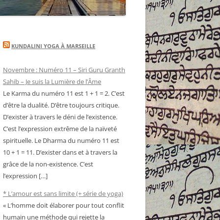
KUNDALINI YOGA À MARSEILLE
Novembre : Numéro 11 – Siri Guru Granth
Sahib – Je suis la Lumière de l’Âme
Le Karma du numéro 11 est 1 + 1 = 2. C’est
d’être la dualité. D’être toujours critique.
D’exister à travers le déni de l’existence.
C’est l’expression extrême de la naïveté
spirituelle. Le Dharma du numéro 11 est
10 + 1 = 11. D’exister dans et à travers la
grâce de la non-existence. C’est
l’expression […]
* L’amour est sans limite (+ série de yoga)
« L’homme doit élaborer pour tout conflit
humain une méthode qui rejette la