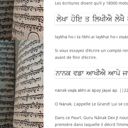
Les écritures disent qu’il y 18000 mots,
laykhā ho-i ta likhī-ai laykhai ho-i viṉā
Si vous essayez d’écrire un compte r
avant de finir d’écrire.
nānak vaḏā ākhī-ai āpay jāṉai āp. ||
O Nānak, L’appelle Le Grand! Lui se 
Dans ce Paurī, Guru Nānak Dev Jī nou
première dans laquelle il décrit l’imme