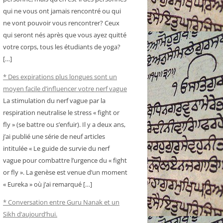
qui ne vous ont jamais rencontré ou qui
ne vont pouvoir vous rencontrer? Ceux
qui seront nés après que vous ayez quitté
votre corps, tous les étudiants de yoga?
[…]
* Des expirations plus longues sont un
moyen facile d’influencer votre nerf vague
La stimulation du nerf vague par la
respiration neutralise le stress « fight or
fly » (se battre ou s’enfuir). Il y a deux ans,
j’ai publié une série de neuf articles
intitulée « Le guide de survie du nerf
vague pour combattre l’urgence du « fight
or fly ». La genèse est venue d’un moment
« Eureka » où j’ai remarqué […]
* Conversation entre Guru Nanak et un
Sikh d’aujourd’hui.