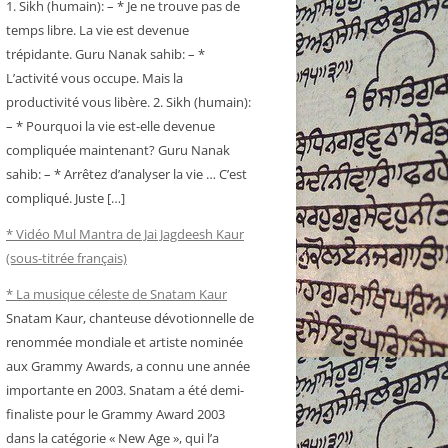
1. Sikh (humain): – * Je ne trouve pas de
temps libre. La vie est devenue
trépidante. Guru Nanak sahib: – *
L’activité vous occupe. Mais la
productivité vous libère. 2. Sikh (humain):
– * Pourquoi la vie est-elle devenue
compliquée maintenant? Guru Nanak
sahib: – * Arrêtez d’analyser la vie … C’est
compliqué. Juste […]
* Vidéo Mul Mantra de Jai Jagdeesh Kaur
(sous-titrée français)
* La musique céleste de Snatam Kaur
Snatam Kaur, chanteuse dévotionnelle de
renommée mondiale et artiste nominée
aux Grammy Awards, a connu une année
importante en 2003. Snatam a été demi-
finaliste pour le Grammy Award 2003
dans la catégorie « New Age », qui l’a